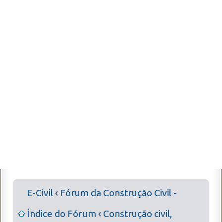
E-Civil
‹
Fórum da Construção Civil -
Índice do Fórum
‹
Construção civil,