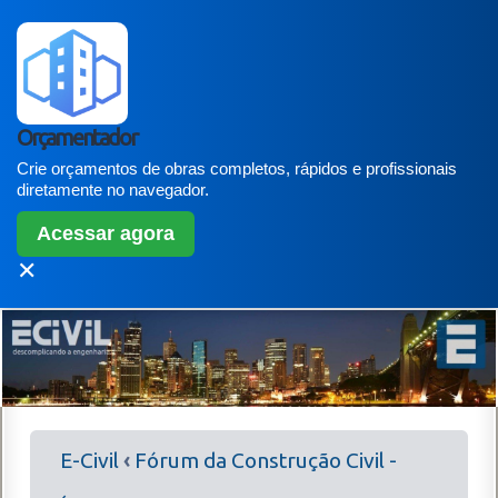
Orçamentador
Crie orçamentos de obras completos, rápidos e profissionais
diretamente no navegador.
Acessar agora
✕
E-Civil
‹
Fórum da Construção Civil -