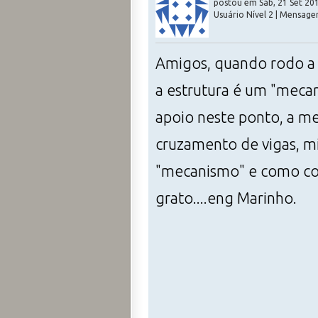
postou em Sáb, 21 Set 201
Usuário Nível 2 | Mensage
Amigos, quando rodo a 
a estrutura é um "meca
apoio neste ponto, a m
cruzamento de vigas, mi
"mecanismo" e como con
grato....eng Marinho.