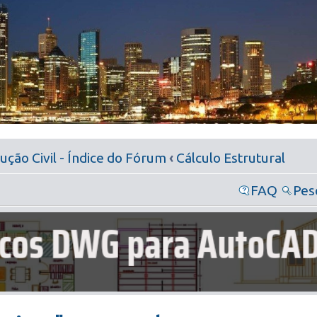
ção Civil - Índice do Fórum
‹
Cálculo Estrutural
FAQ
Pes