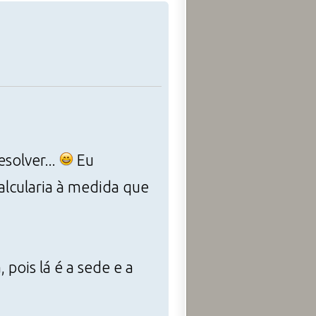
solver...
Eu
calcularia à medida que
 pois lá é a sede e a