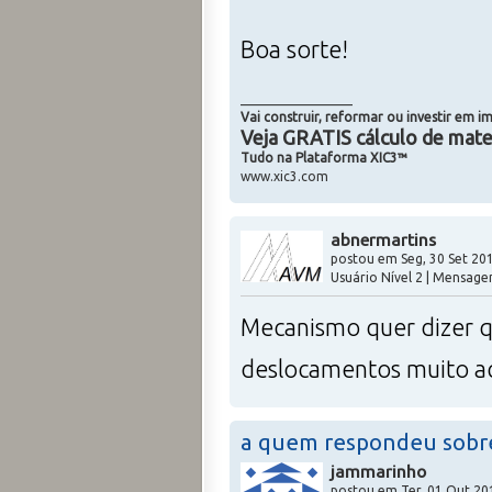
Boa sorte!
_________________
Vai construir, reformar ou investir em i
Veja GRATIS cálculo de mate
Tudo na Plataforma XIC3™
www.xic3.com
abnermartins
postou em Seg, 30 Set 201
Usuário Nível 2 | Mensage
Mecanismo quer dizer que
deslocamentos muito ac
a quem respondeu sobr
jammarinho
postou em Ter, 01 Out 20