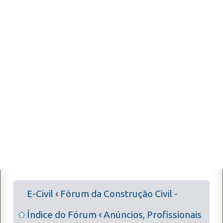
E-Civil
‹
Fórum da Construção Civil -
Índice do Fórum
‹
Anúncios, Profissionais