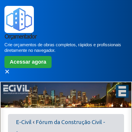
Orçamentador
Crie orçamentos de obras completos, rápidos e profissionais
diretamente no navegador.
Acessar agora
✕
E-Civil
‹
Fórum da Construção Civil -