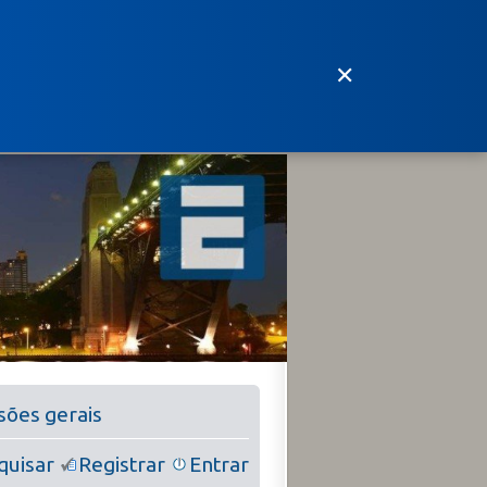
✕
ssões gerais
quisar
Registrar
Entrar