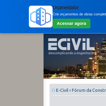
Orçamentador
Crie orçamentos de obras completo
Acessar agora
E-Civil
‹
Fórum da Constru