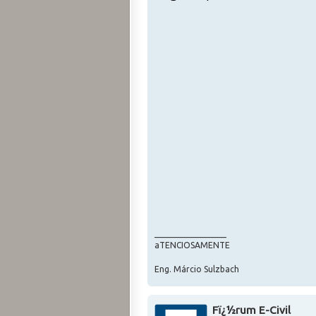
_________________
aTENCIOSAMENTE
Eng. Márcio Sulzbach
Fï¿½rum E-Civil