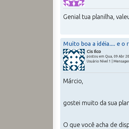
Genial tua planilha, val
Muito boa a idéia.... e 
Cis Ilco
postou em Qua, 09 Abr 20
Usuário Nível 1 | Mensagen
Márcio,
gostei muito da sua plani
O que você acha de dispo