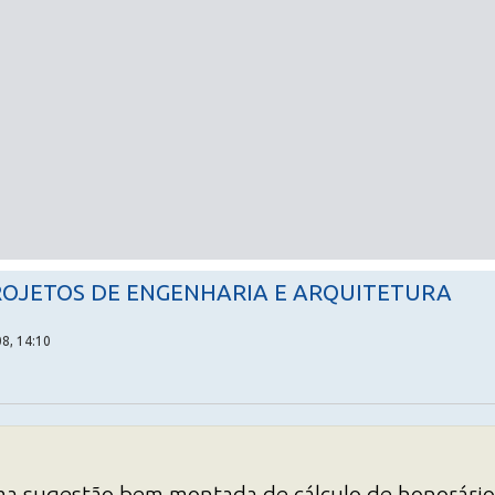
ROJETOS DE ENGENHARIA E ARQUITETURA
8, 14:10
a sugestão bem montada de cálculo de honorários.