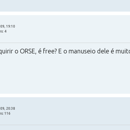
09, 19:10
s: 4
irir o ORSE, é free? E o manuseio dele é muito 
09, 20:38
ns: 116