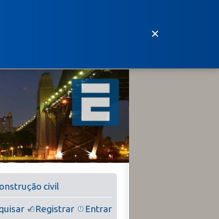
✕
nstrução civil
quisar
Registrar
Entrar