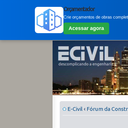
Orçamentador
Crie orçamentos de obras completo
Acessar agora
E-Civil
‹
Fórum da Constru