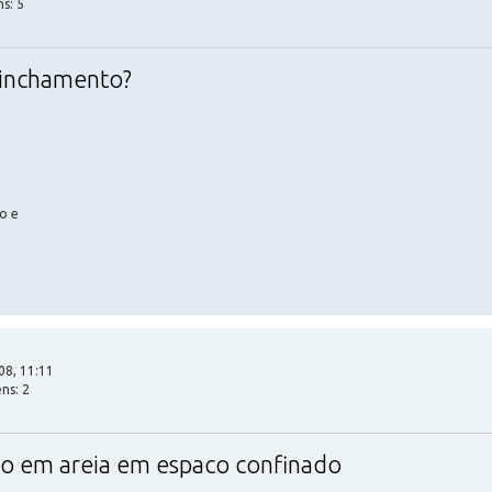
s: 5
e inchamento?
o e
08, 11:11
ns: 2
o em areia em espaco confinado