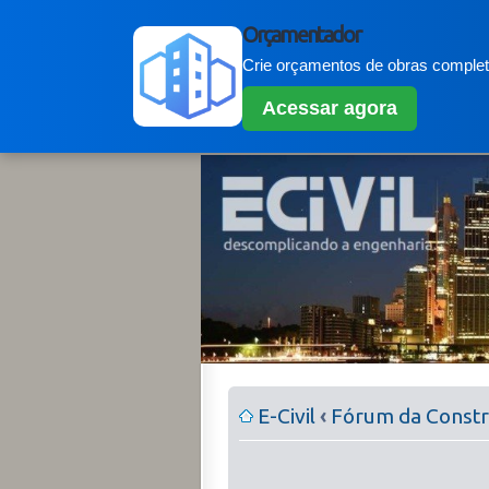
Orçamentador
Crie orçamentos de obras completo
Acessar agora
E-Civil
‹
Fórum da Constru