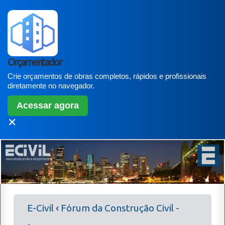
Orçamentador
Crie orçamentos de obras completos, rápidos e profissionais
diretamente no navegador.
Acessar agora
✕
E-Civil
‹
Fórum da Construção Civil -