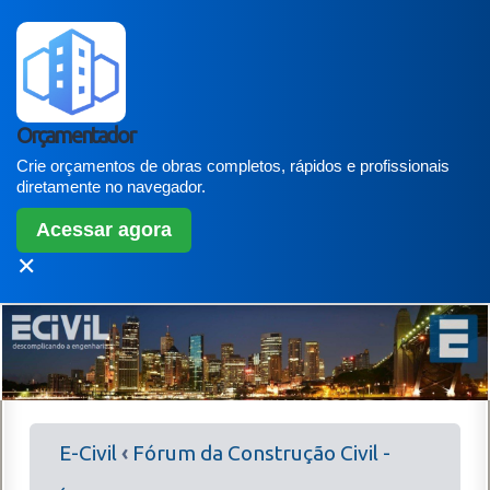
Orçamentador
Crie orçamentos de obras completos, rápidos e profissionais
diretamente no navegador.
Acessar agora
✕
E-Civil
‹
Fórum da Construção Civil -