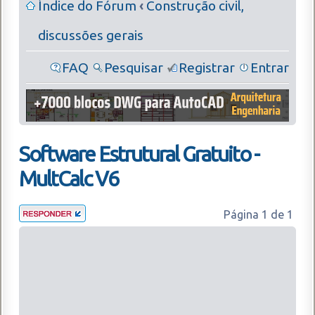
Índice do Fórum
‹
Construção civil,
discussões gerais
FAQ
Pesquisar
Registrar
Entrar
Software Estrutural Gratuito -
MultCalc V6
Página
1
de
1