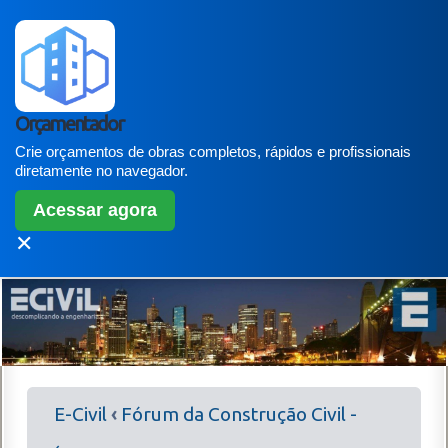
Orçamentador
Crie orçamentos de obras completos, rápidos e profissionais
diretamente no navegador.
Acessar agora
✕
E-Civil
‹
Fórum da Construção Civil -