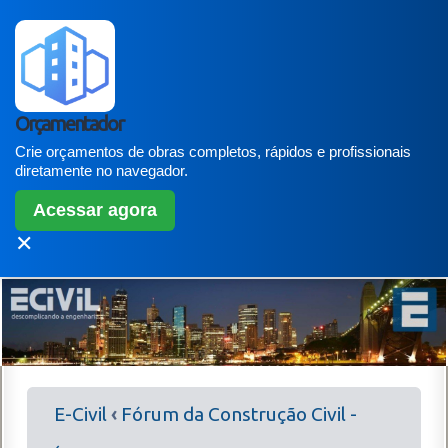
Orçamentador
Crie orçamentos de obras completos, rápidos e profissionais
diretamente no navegador.
Acessar agora
✕
E-Civil
‹
Fórum da Construção Civil -