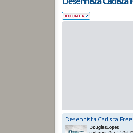
Desenhista Cadista Fr
Desenhista Cadista Freel
DouglasLopes
postou em Qua, 14 Out 20