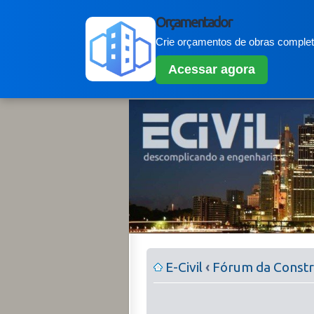
Orçamentador
Crie orçamentos de obras completo
Acessar agora
E-Civil
‹
Fórum da Constru