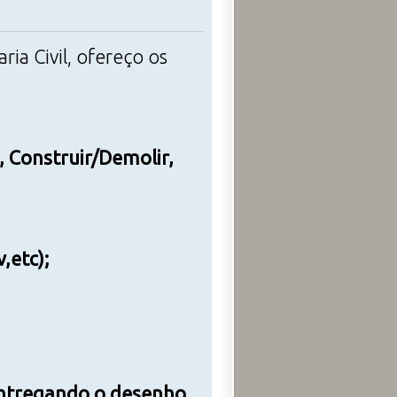
ria Civil, ofereço os
, Construir/Demolir,
,etc);
 entregando o desenho