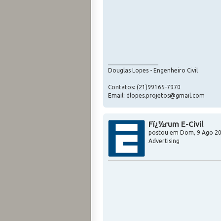
_________________
Douglas Lopes - Engenheiro Civil
Contatos: (21)99165-7970
Email: dlopes.projetos@gmail.com
Fï¿½rum E-Civil
postou em
Dom, 9 Ago 20
Advertising