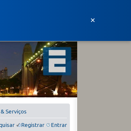
✕
 & Serviços
quisar
Registrar
Entrar