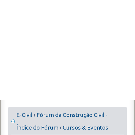
E-Civil
‹
Fórum da Construção Civil -
Índice do Fórum
‹
Cursos & Eventos