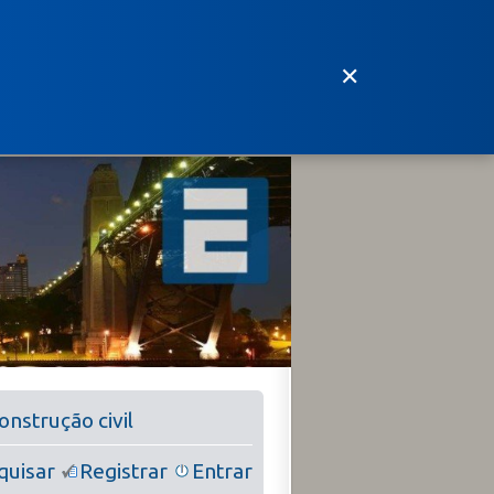
✕
nstrução civil
quisar
Registrar
Entrar