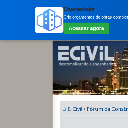
Orçamentador
Crie orçamentos de obras completo
Acessar agora
E-Civil
‹
Fórum da Constru