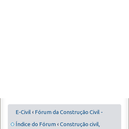
E-Civil
‹
Fórum da Construção Civil -
Índice do Fórum
‹
Construção civil,