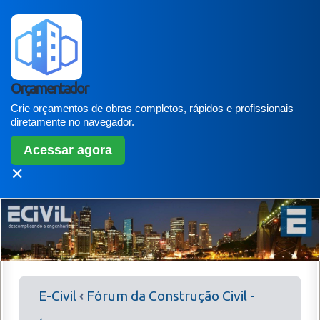
Orçamentador
Crie orçamentos de obras completos, rápidos e profissionais
diretamente no navegador.
Acessar agora
✕
E-Civil
‹
Fórum da Construção Civil -