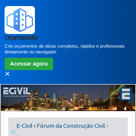
Orçamentador
Crie orçamentos de obras completos, rápidos e profissionais
diretamente no navegador.
Acessar agora
✕
E-Civil
‹
Fórum da Construção Civil -