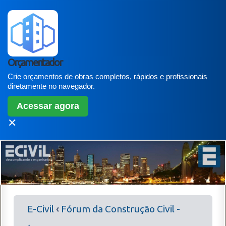
Orçamentador
Crie orçamentos de obras completos, rápidos e profissionais
diretamente no navegador.
Acessar agora
✕
E-Civil
‹
Fórum da Construção Civil -