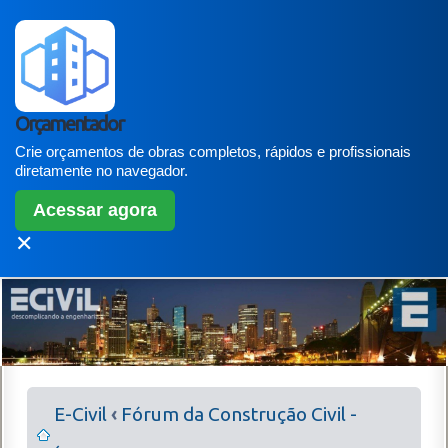
Orçamentador
Crie orçamentos de obras completos, rápidos e profissionais
diretamente no navegador.
Acessar agora
✕
E-Civil
‹
Fórum da Construção Civil -