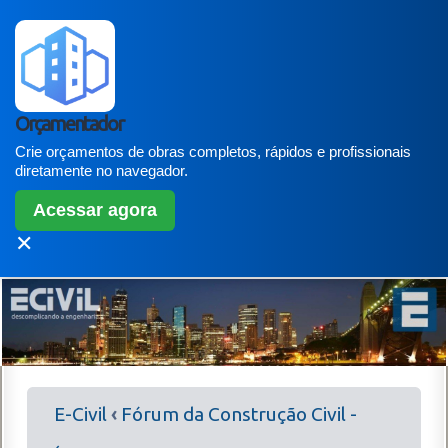
Orçamentador
Crie orçamentos de obras completos, rápidos e profissionais
diretamente no navegador.
Acessar agora
✕
E-Civil
‹
Fórum da Construção Civil -