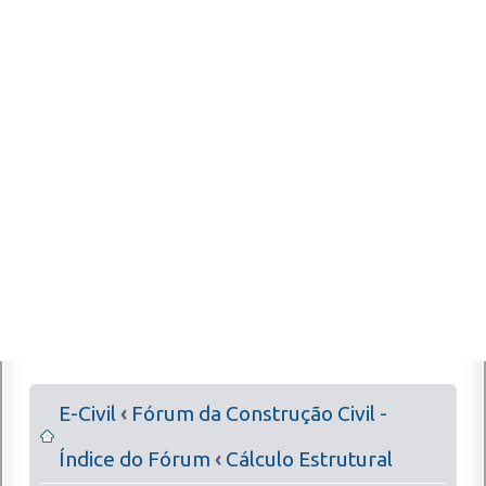
E-Civil
‹
Fórum da Construção Civil -
Índice do Fórum
‹
Cálculo Estrutural