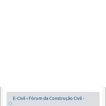
E-Civil
‹
Fórum da Construção Civil -