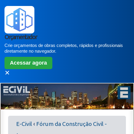
Orçamentador
Crie orçamentos de obras completos, rápidos e profissionais
diretamente no navegador.
Acessar agora
✕
E-Civil
‹
Fórum da Construção Civil -