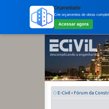
Orçamentador
Crie orçamentos de obras completo
Acessar agora
E-Civil
‹
Fórum da Constru