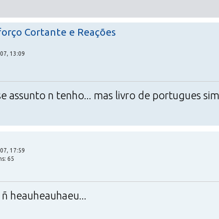
forço Cortante e Reações
07, 13:09
sse assunto n tenho... mas livro de portugues sim
07, 17:59
ns: 65
 ñ heauheauhaeu...