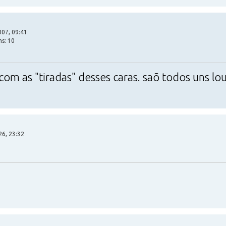
07, 09:41
ns: 10
com as "tiradas" desses caras. saõ todos uns lo
26, 23:32