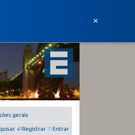
✕
ssões gerais
quisar
Registrar
Entrar