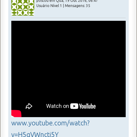
postou em Qua, 19 Out 2016, 06:47
Usuário Nível 1 | Mensagens: 35
www.youtube.com/watch?
v=H5qVWncti5Y