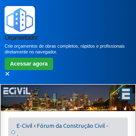
Orçamentador
Crie orçamentos de obras completos, rápidos e profissionais
diretamente no navegador.
Acessar agora
✕
E-Civil
‹
Fórum da Construção Civil -