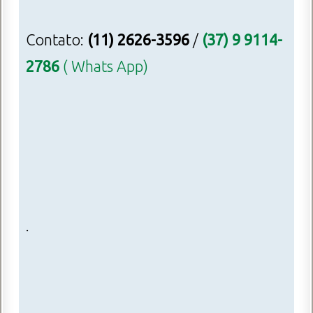
Contato:
(11) 2626-3596
/
(37) 9 9114-
2786
( Whats App)
.