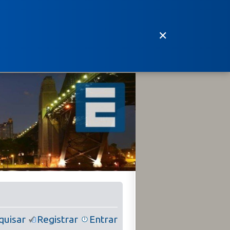
✕
quisar
Registrar
Entrar