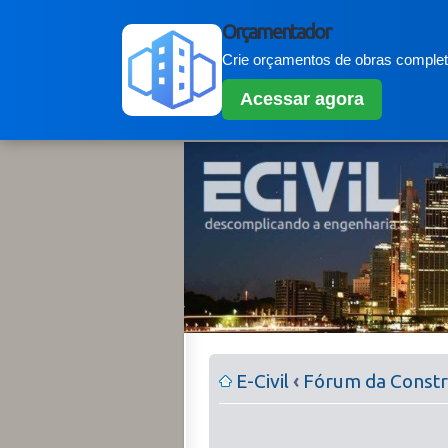
Orçamentador
Crie orçamentos de obras completo
Acessar agora
E-Civil
‹
Fórum da Constru