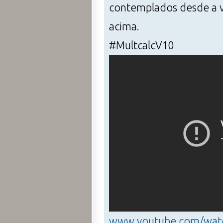
contemplados desde a v
acima.
#MultcalcV10
www.youtube.com/wat