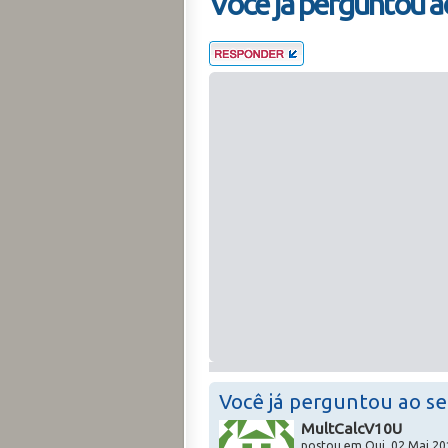
Você já perguntou a
Você já perguntou ao s
MultCalcV10U
postou em Qui, 02 Mai 20