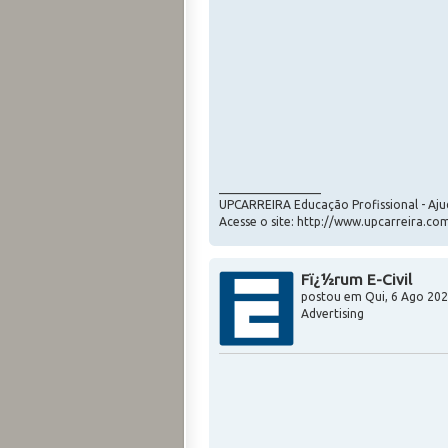
_________________
UPCARREIRA Educação Profissional - Aj
Acesse o site: http://www.upcarreira.co
Fï¿½rum E-Civil
postou em
Qui, 6 Ago 202
Advertising