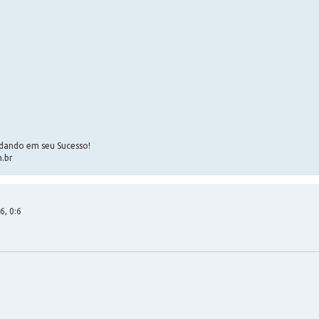
udando em seu Sucesso!
m.br
6, 0:6