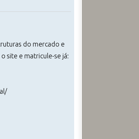
struturas do mercado e
site e matricule-se já:
al/