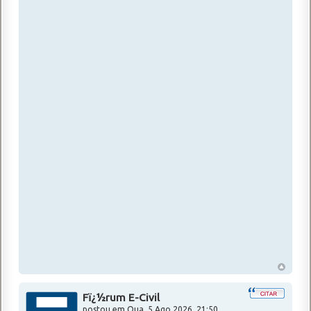
Fï¿½rum E-Civil
postou em
Qua, 5 Ago 2026, 21:50