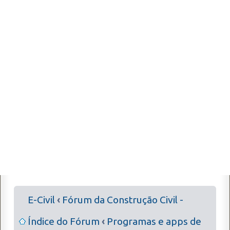
E-Civil
‹
Fórum da Construção Civil -
Índice do Fórum
‹
Programas e apps de