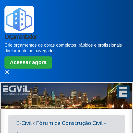
Orçamentador
Crie orçamentos de obras completos, rápidos e profissionais
diretamente no navegador.
Acessar agora
✕
E-Civil
‹
Fórum da Construção Civil -