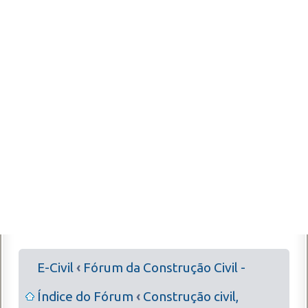
E-Civil
‹
Fórum da Construção Civil -
Índice do Fórum
‹
Construção civil,