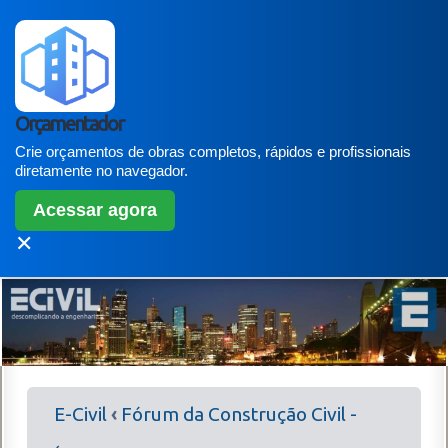
Orçamentador
Crie orçamentos de obras completos, rápidos e profissionais
diretamente no navegador.
Acessar agora
✕
E-Civil
‹
Fórum da Construção Civil -