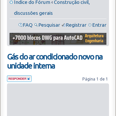
Índice do Fórum
‹
Construção civil,
discussões gerais
FAQ
Pesquisar
Registrar
Entrar
Gás do ar condicionado novo na
unidade interna
Página
1
de
1