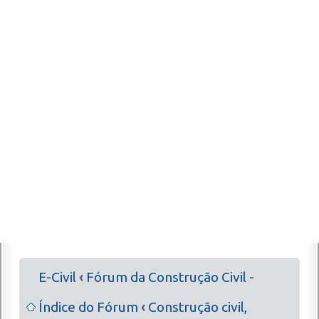
E-Civil
‹
Fórum da Construção Civil -
Índice do Fórum
‹
Construção civil,