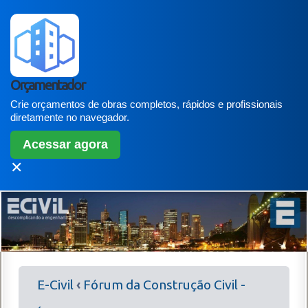
Orçamentador
Crie orçamentos de obras completos, rápidos e profissionais
diretamente no navegador.
Acessar agora
✕
E-Civil
‹
Fórum da Construção Civil -