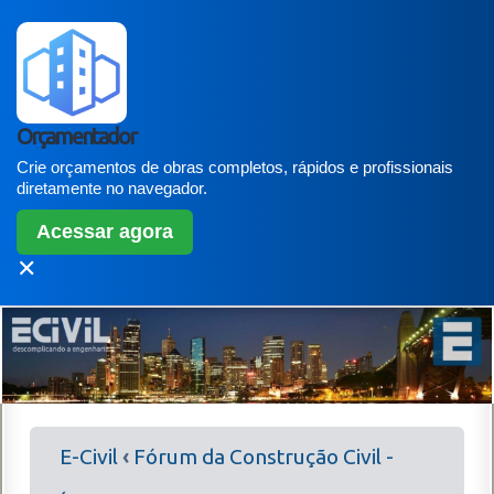
Orçamentador
Crie orçamentos de obras completos, rápidos e profissionais
diretamente no navegador.
Acessar agora
✕
E-Civil
‹
Fórum da Construção Civil -