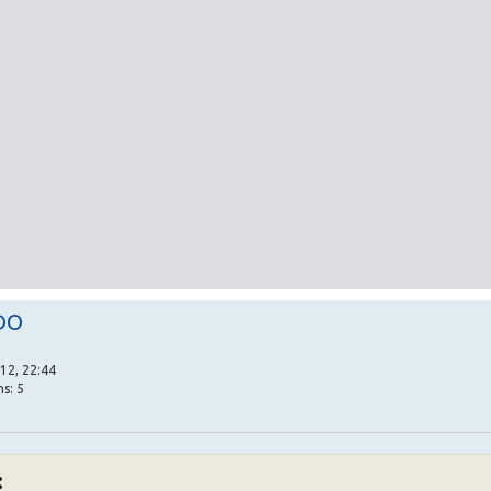
DO
12, 22:44
s: 5
: