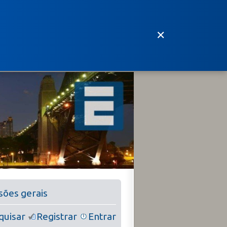
✕
ssões gerais
quisar
Registrar
Entrar