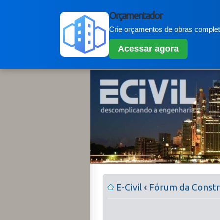
Orçamentador
Crie orçamentos de obras completo
Acessar agora
E-Civil
‹
Fórum da Constru