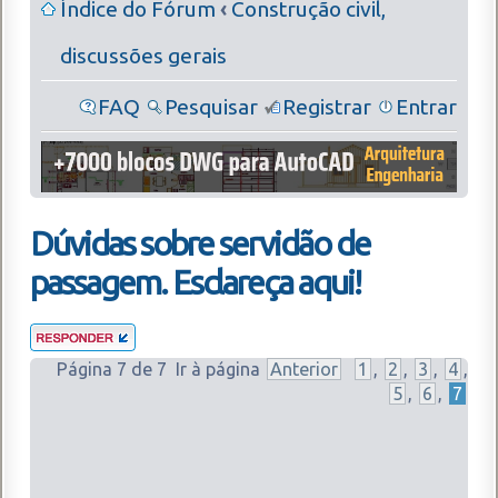
Índice do Fórum
‹
Construção civil,
discussões gerais
FAQ
Pesquisar
Registrar
Entrar
Dúvidas sobre servidão de
passagem. Esclareça aqui!
Página
7
de
7
Ir à página
Anterior
1
,
2
,
3
,
4
,
5
,
6
,
7