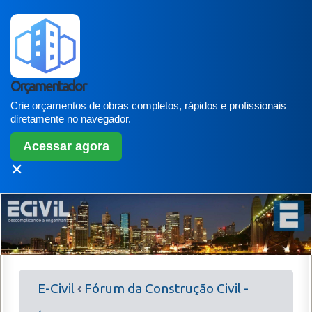
Orçamentador
Crie orçamentos de obras completos, rápidos e profissionais
diretamente no navegador.
Acessar agora
✕
E-Civil
‹
Fórum da Construção Civil -